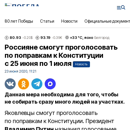
80 лет Победы
Статьи
Новости
Официальные докумен
80.93
93.19
+
33
°С,
ясно
-0.20
$
-0.39
€
Белгород
Россияне смогут проголосовать
по поправкам к Конституции
с 25 июня по 1 июля
Новость
23 июня 2020, 11:21
Данная мера необходима для того, чтобы
не собирать сразу много людей на участках.
Яковлевцы смогут проголосовать
по поправкам к Конституции. Президент
Владимир Путин
назначил голосование