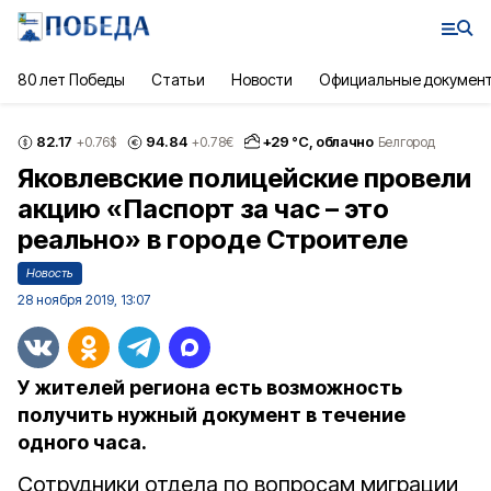
80 лет Победы
Статьи
Новости
Официальные докумен
82.17
94.84
+
29
°С,
облачно
+0.76
$
+0.78
€
Белгород
Яковлевские полицейские провели
акцию «Паспорт за час – это
реально» в городе Строителе
Новость
28 ноября 2019, 13:07
У жителей региона есть возможность
получить нужный документ в течение
одного часа.
Сотрудники отдела по вопросам миграции