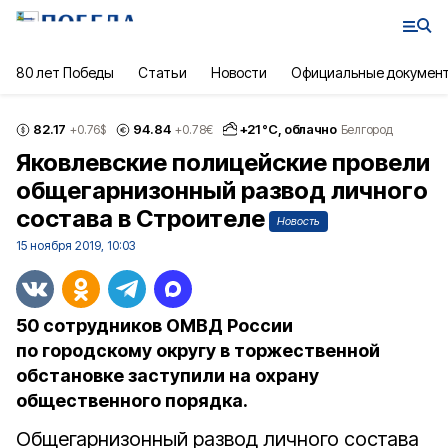
80 лет Победы
Статьи
Новости
Официальные докумен
82.17
94.84
+
21
°С,
облачно
+0.76
$
+0.78
€
Белгород
Яковлевские полицейские провели
общегарнизонный развод личного
состава в Строителе
Новость
15 ноября 2019, 10:03
50 сотрудников ОМВД России
по городскому округу в торжественной
обстановке заступили на охрану
общественного порядка.
Общегарнизонный развод личного состава