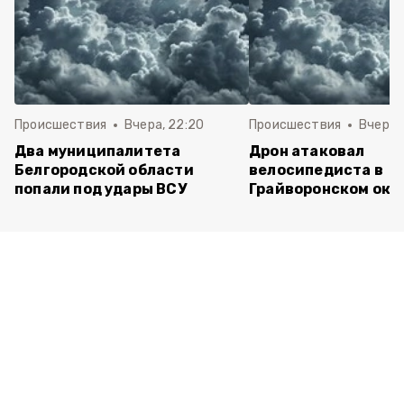
Происшествия
Вчера, 22:20
Происшествия
Вчера, 
Два муниципалитета
Дрон атаковал
Белгородской области
велосипедиста в
попали под удары ВСУ
Грайворонском окр