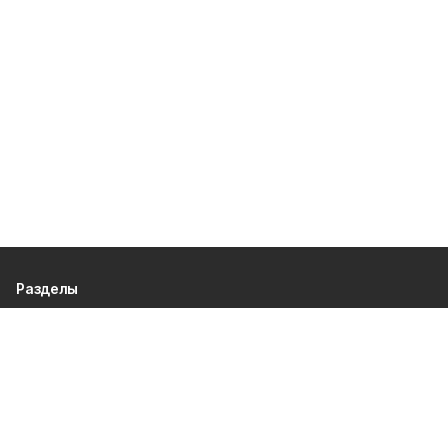
Разделы
80 лет Победы
Новости
Статьи
Официальные документы
Спорт