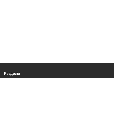
Разделы
80 лет Победы
Новости
Статьи
Официальные документы
Спорт