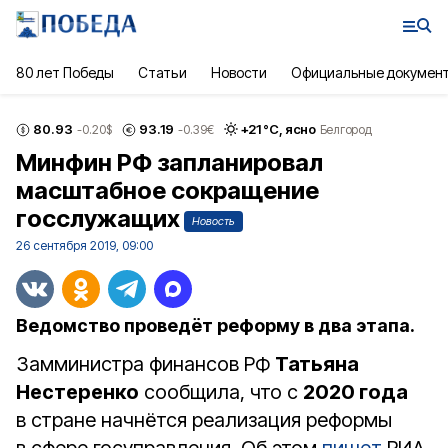
80 лет Победы
Статьи
Новости
Официальные докумен
80.93
93.19
+
21
°С,
ясно
-0.20
$
-0.39
€
Белгород
Минфин РФ запланировал
масштабное сокращение
госслужащих
Новость
26 сентября 2019, 09:00
Ведомство проведёт реформу в два этапа.
Замминистра финансов РФ
Татьяна
Нестеренко
сообщила, что с
2020 года
в стране начнётся реализация реформы