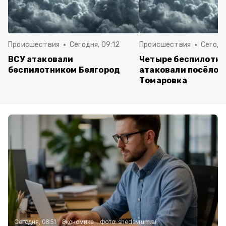
Происшествия
Сегодня, 09:12
Происшествия
Сегодня
ВСУ атаковали
Четыре беспилотни
беспилотником Белгород
атаковали посёлок
Томаровка
Сегодня, 08:51
Экономика
Фото:
shedevrum.ai