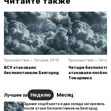
Читайте также
Происшествия
Сегодня, 09:12
Происшествия
Сегодня
ВСУ атаковали
Четыре беспилотни
беспилотником Белгород
атаковали посёлок
Томаровка
Неделю
Месяц
Лучшее за
Здание соцобъекта и два склада загорелись
после атаки беспилотников на Белгород