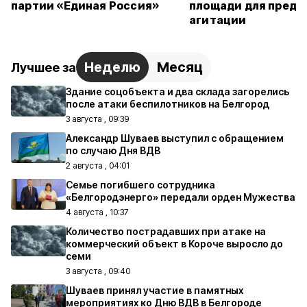
партии «Единая Россия»
площади для предв
агитации
Неделю
Месяц
Лучшее за
Здание соцобъекта и два склада загорелись
после атаки беспилотников на Белгород
3 августа , 09:39
Александр Шуваев выступил с обращением
по случаю Дня ВДВ
2 августа , 04:01
Семье погибшего сотрудника
«Белгородэнерго» передали орден Мужества
4 августа , 10:37
Количество пострадавших при атаке на
коммерческий объект в Короче выросло до
семи
3 августа , 09:40
Шуваев принял участие в памятных
мероприятиях ко Дню ВДВ в Белгороде