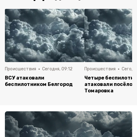
Происшествия
Сегодня, 09:12
Происшествия
Сегодня
ВСУ атаковали
Четыре беспилотни
беспилотником Белгород
атаковали посёлок
Томаровка