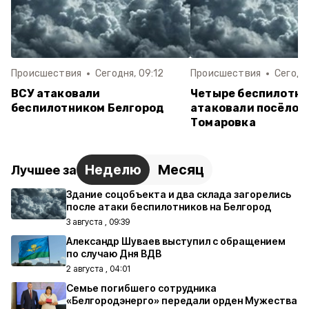
Происшествия
Сегодня, 09:12
Происшествия
Сегодня
ВСУ атаковали
Четыре беспилотни
беспилотником Белгород
атаковали посёлок
Томаровка
Неделю
Месяц
Лучшее за
Здание соцобъекта и два склада загорелись
после атаки беспилотников на Белгород
3 августа , 09:39
Александр Шуваев выступил с обращением
по случаю Дня ВДВ
2 августа , 04:01
Семье погибшего сотрудника
«Белгородэнерго» передали орден Мужества