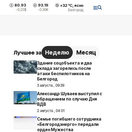
80.93
93.19
+
32
°С,
ясно
-0.20
$
-0.39
€
Белгород
Неделю
Месяц
Лучшее за
Здание соцобъекта и два
склада загорелись после
атаки беспилотников на
Белгород
3 августа , 09:39
Александр Шуваев выступил с
обращением по случаю Дня
ВДВ
2 августа , 04:01
Семье погибшего сотрудника
«Белгородэнерго» передали
орден Мужества