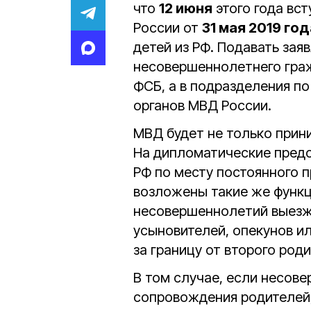
что
12 июня
этого года вст
России от
31 мая 2019 год
детей из РФ. Подавать зая
несовершеннолетнего граж
ФСБ, а в подразделения п
органов МВД России.
МВД будет не только прини
На дипломатические предс
РФ по месту постоянного 
возложены такие же функц
несовершеннолетий выезжа
усыновителей, опекунов ил
за границу от второго роди
В том случае, если несов
сопровождения родителей,