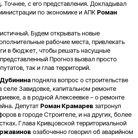
д. Точнее, с его представления. Докладывал
дминистрации по экономике и АПК
Роман
мистичный. Будем открывать новые
дополнительные рабочие места, привлекать
оги в бюджет, чтобы решать насущные
представленный Прогноз вызвал просто
утатов, так и глав территорий.
 Дубинина
подняла вопрос о строительстве
в селе Завидовке, капитальном ремонте
риевке, а в родной Алексеевке – о ремонте
ейна. Депутат
Роман Крамарев
затронул
оров в городе Строителе, и на других, более
стках. Глава Кривцовской территориальной
аржавинов
озабоченно говорил об аварийном