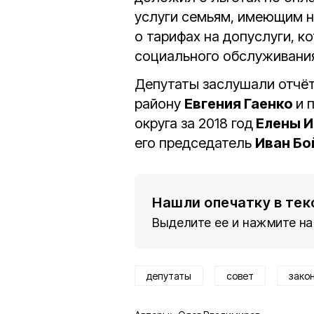
услуги семьям, имеющим н
о тарифах на допуслуги, 
социального обслуживания
Депутаты заслушали отчё
району
Евгения Гаенко
и 
округа за 2018 год
Елены И
его председатель
Иван Бо
Нашли опечатку в тек
Выделите ее и нажмите на
депутаты
совет
зако