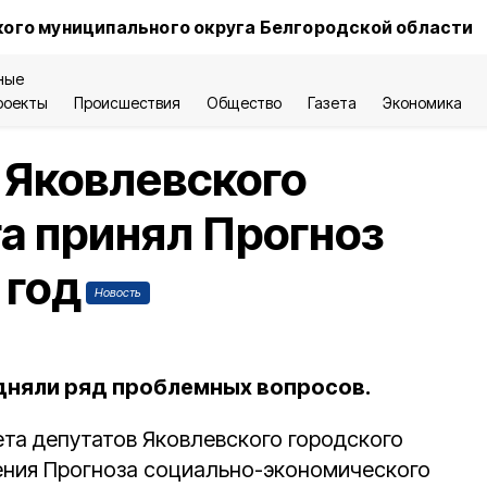
ого муниципального округа Белгородской области
ные
роекты
Происшествия
Общество
Газета
Экономика
 Яковлевского
га принял Прогноз
 год
Новость
дняли ряд проблемных вопросов.
та депутатов Яковлевского городского
ения Прогноза социально-экономического