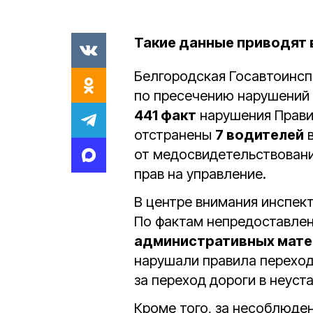
Такие данные приводят 
Белгородская Госавтоинс
по пресечению нарушений 
441 факт
нарушения Прави
отстранены
7 водителей
в
от медосвидетельствовани
прав на управление.
В центре внимания инспек
По фактам непредоставле
административных мате
нарушали правила перехо
за переход дороги в неуст
Кроме того, за несоблюде