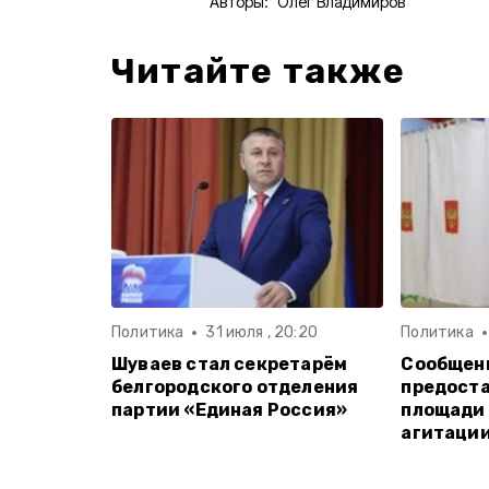
Авторы:
Олег Владимиров
Читайте также
Политика
31 июля , 20:20
Политика
Шуваев стал секретарём
Сообщен
белгородского отделения
предоста
партии «Единая Россия»
площади
агитаци