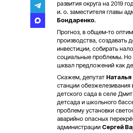
развития округа на 2019 го
и. о. заместителя главы а
Бондаренко
.
Прогноз, в общем‑то опти
производства, создавать 
инвестиции, собирать нал
социальные проблемы. Но 
шквал предложений как деп
Скажем, депутат
Наталья
станции обезжелезивания 
детского сада в селе Дмит
детсада и школьного басс
проблему установки светоф
аварийно опасных перекрё
администрации
Сергей В