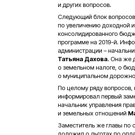
и других вопросов.
Следующий блок вопросов
по увеличению доходной 
консолидированного бюдже
программе на 2019-й. Инф
администрации – начальни
Татьяна Дахова
. Она же
о земельном налоге, о бю
о муниципальном дорожном
По целому ряду вопросов,
информировал первый заме
начальник управления пра
и земельных отношений
М
Заместитель же главы по 
доложил о льготах по опл