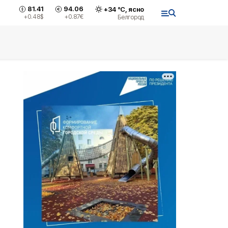
81.41
94.06
+
34
°С,
ясно
+0.48
$
+0.87
€
Белгород