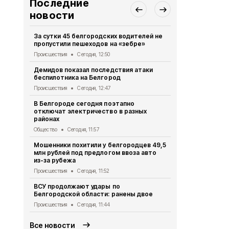
Последние
новости
За сутки 45 белгородских водителей не
Три человек
пропустили пешеходов на «зебре»
беспилотни
Происшествия
Сегодня, 12:50
Происшествия
Демидов показал последствия атаки
В Белгород
беспилотника на Белгород
строительс
на Кашарск
Происшествия
Сегодня, 12:47
Общество
Се
В Белгороде сегодня поэтапно
отключат электричество в разных
Мужчина по
районах
беспилотник
округе
Общество
Сегодня, 11:57
Происшествия
Мошенники похитили у белгородцев 49,5
млн рублей под предлогом ввоза авто
ВСУ атаков
из-за рубежа
Происшествия
Происшествия
Сегодня, 11:52
Четыре бес
ВСУ продолжают удары по
посёлок То
Белгородской области: ранены двое
Происшествия
Происшествия
Сегодня, 11:44
Все новости