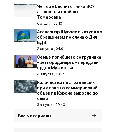
Четыре беспилотника ВСУ
атаковали посёлок
Томаровка
Сегодня, 09:10
Александр Шуваев выступил с
обращением по случаю Дня
ВДВ
2 августа , 04:01
Семье погибшего сотрудника
«Белгородэнерго» передали
орден Мужества
4 августа , 10:37
Количество пострадавших
при атаке на коммерческий
объект в Короче выросло до
семи
3 августа , 09:40
Все материалы