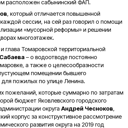
ром расположен сабынинский ФАП.
тов
, который отличается повышенной
каждой сессии, на сей раз говорил о помощи
ализации «мусорной реформы» и решении
дворах многоэтажек.
и глава Томаровской территориальной
Сабаева
– о водоотводе постоянно
омаровке, а также о целесообразности
в пустующем помещении бывшего
 для пожилых по улице Ленина.
их пожеланий, которые суммарно по затратам
второй бюджет Яковлевского городского
 администрации округа
Андрей Чесноков
,
кий корпус за конструктивное рассмотрение
ического развития округа на 2019 год