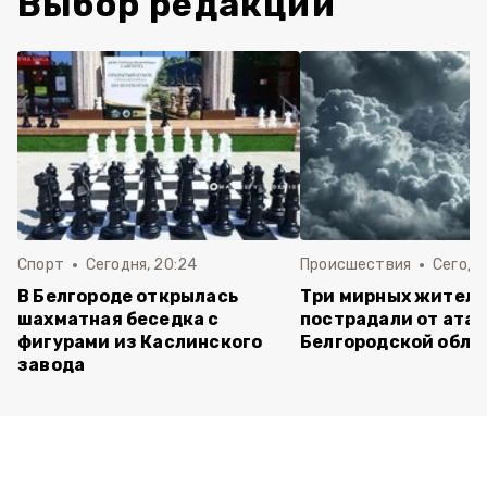
Выбор редакции
Спорт
Сегодня, 20:24
Происшествия
Сегодня
В Белгороде открылась
Три мирных жител
шахматная беседка с
пострадали от атак
фигурами из Каслинского
Белгородской обла
завода