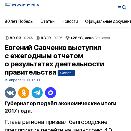
80 лет Победы
Статьи
Новости
Официальные докумен
80.93
93.19
+
28
°С,
ясно
-0.20
$
-0.39
€
Белгород
Евгений Савченко выступил
с ежегодным отчетом
о результатах деятельности
правительства
Новость
19 апреля 2018, 17:08
Губернатор подвёл экономические итоги
2017 года.
Глава региона призвал белгородские
предприятия перейти на индустрию 4.0,