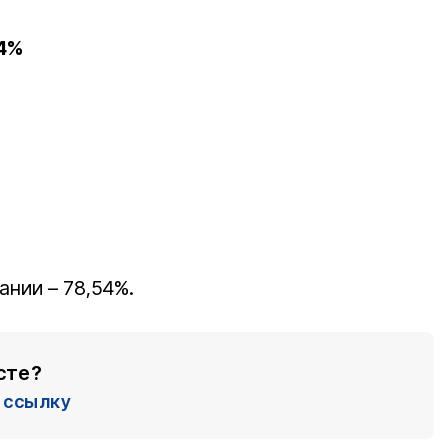
34%
ании – 78,54%.
сте?
ссылку