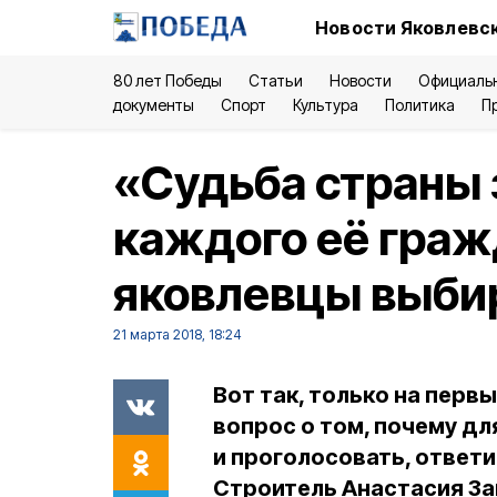
Новости Яковлевск
80 лет Победы
Статьи
Новости
Официаль
документы
Спорт
Культура
Политика
П
«Судьба страны 
каждого её граж
яковлевцы выби
21 марта 2018, 18:24
Вот так, только на перв
вопрос о том, почему дл
и проголосовать, ответ
Строитель Анастасия За