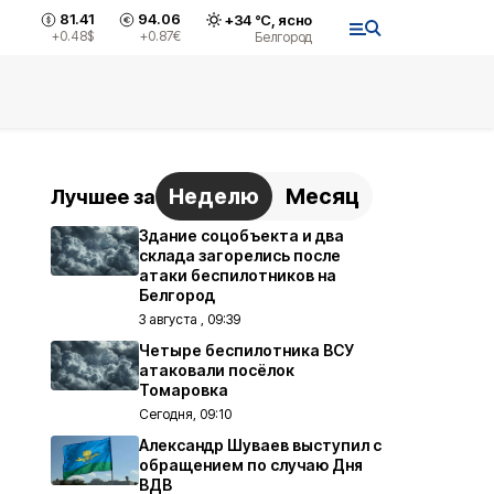
81.41
94.06
+
34
°С,
ясно
+0.48
$
+0.87
€
Белгород
Неделю
Месяц
Лучшее за
Здание соцобъекта и два
склада загорелись после
атаки беспилотников на
Белгород
3 августа , 09:39
Четыре беспилотника ВСУ
атаковали посёлок
Томаровка
Сегодня, 09:10
Александр Шуваев выступил с
обращением по случаю Дня
ВДВ