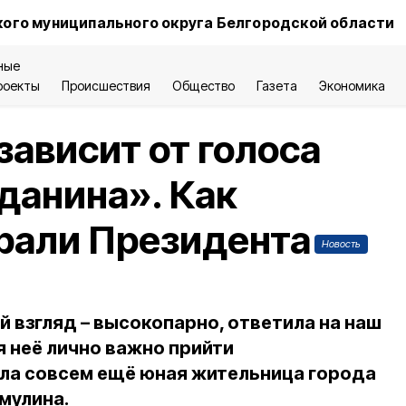
ого муниципального округа Белгородской области
ные
роекты
Происшествия
Общество
Газета
Экономика
зависит от голоса
данина». Как
рали Президента
Новость
ый взгляд – высокопарно, ответила на наш
я неё лично важно прийти
ила совсем ещё юная жительница города
мулина.