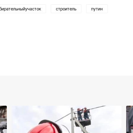
бирательныйучасток
строитель
путин