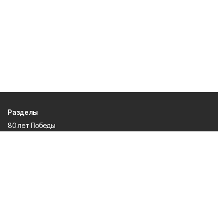
Разделы
80 лет Победы
Новости
Статьи
Официальные документы
Спорт
Культура
Политика
Проекты