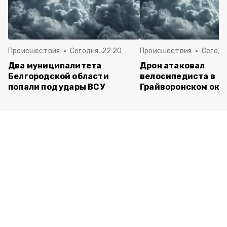
Происшествия
Сегодня, 22:20
Происшествия
Сегодня
Два муниципалитета
Дрон атаковал
Белгородской области
велосипедиста в
попали под удары ВСУ
Грайворонском окр