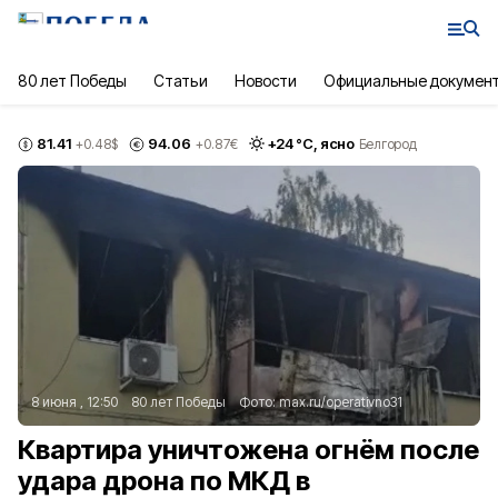
80 лет Победы
Статьи
Новости
Официальные докумен
81.41
94.06
+
24
°С,
ясно
+0.48
$
+0.87
€
Белгород
8 июня , 12:50
80 лет Победы
Фото:
max.ru/operativno31
Квартира уничтожена огнём после
удара дрона по МКД в