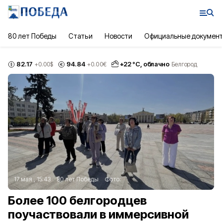
80 лет Победы
Статьи
Новости
Официальные докумен
82.17
94.84
+
22
°С,
облачно
+0.00
$
+0.00
€
Белгород
17 мая , 15:43
80 лет Победы
Фото:
Более 100 белгородцев
поучаствовали в иммерсивной