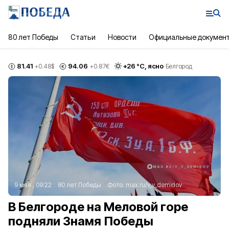
80 лет Победы
Статьи
Новости
Официальные докумен
81.41
94.06
+
26
°С,
ясно
+0.48
$
+0.87
€
Белгород
9 мая , 09:22
80 лет Победы
Фото:
max.ru/v_v_demidov
В Белгороде на Меловой горе
подняли Знамя Победы