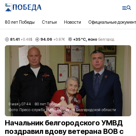
80 лет Победы
Статьи
Новости
Официальные докумен
81.41
94.06
+
35
°С,
ясно
+0.48
$
+0.87
€
Белгород
8 мая , 07:44
80 лет Победы
Фото:
Пресс-служба УМВД России по Белгородской области
Начальник белгородского УМВД
поздравил вдову ветерана ВОВ с