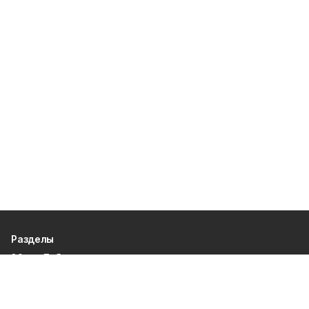
Разделы
80 лет Победы
Новости
Статьи