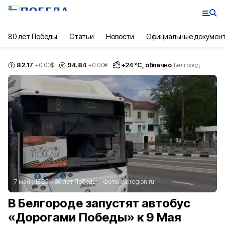
80 лет Победы
Статьи
Новости
Официальные докумен
82.17
94.84
+
24
°С,
облачно
+0.00
$
+0.00
€
Белгород
7 мая , 13:25
80 лет Победы
Фото:
belregion.ru
В Белгороде запустят автобус
«Дорогами Победы» к 9 Мая