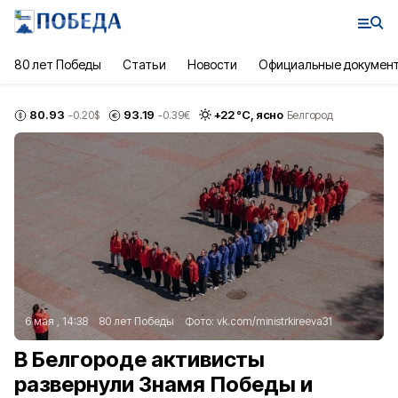
80 лет Победы
Статьи
Новости
Официальные докумен
80.93
93.19
+
22
°С,
ясно
-0.20
$
-0.39
€
Белгород
6 мая , 14:38
80 лет Победы
Фото:
vk.com/ministrkireeva31
В Белгороде активисты
развернули Знамя Победы и