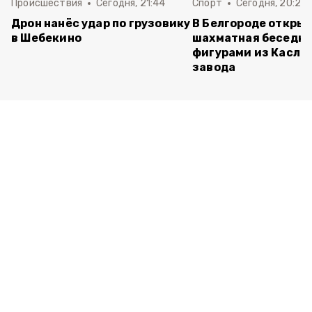
Происшествия
Сегодня, 21:44
Спорт
Сегодня, 20:24
Дрон нанёс удар по грузовику
В Белгороде откры
в Шебекино
шахматная беседка
фигурами из Касли
завода