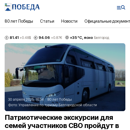
80 лет Победы
Статьи
Новости
Официальные докумен
81.41
94.06
+
35
°С,
ясно
+0.48
$
+0.87
€
Белгород
30 апреля 2025, 16:54
80 лет Победы
Фото:
Управление по туризму Белгородской области
Патриотические экскурсии для
семей участников СВО пройдут в