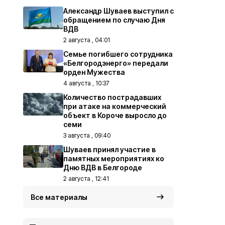
Александр Шуваев выступил с
обращением по случаю Дня
ВДВ
2 августа , 04:01
Семье погибшего сотрудника
«Белгородэнерго» передали
орден Мужества
4 августа , 10:37
Количество пострадавших
при атаке на коммерческий
объект в Короче выросло до
семи
3 августа , 09:40
Шуваев принял участие в
памятных мероприятиях ко
Дню ВДВ в Белгороде
2 августа , 12:41
Все материалы