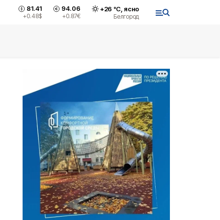
81.41
94.06
+
26
°С,
ясно
+0.48
$
+0.87
€
Белгород