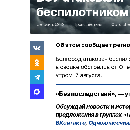
беспилотником
Сегодня, 09:12
Происшествия
Фото:
she
Об этом сообщает реги
Белгород атакован беспил
в сводке обстрелов от Оп
утром, 7 августа.
«Без последствий», — у
Обсуждай новости и исто
предложения в группах «П
ВКонтакте
,
Одноклассник