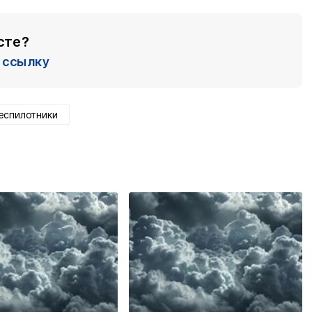
сте?
ссылку
еспилотники