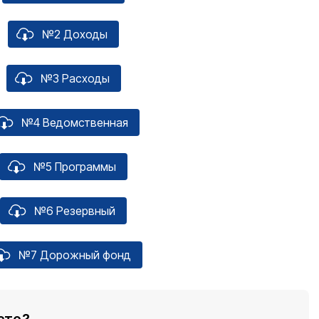
№2 Доходы
№3 Расходы
№4 Ведомственная
№5 Программы
№6 Резервный
№7 Дорожный фонд
сте?