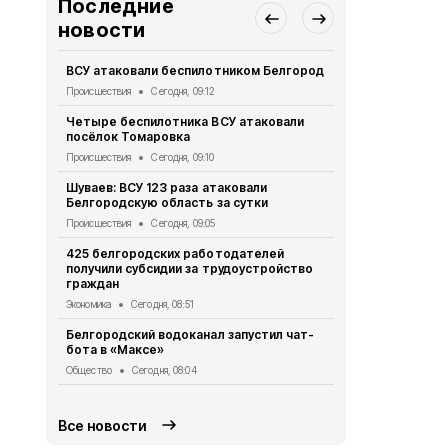
Последние
новости
ВСУ атаковали беспилотником Белгород
Маршруты т
Белгороде с
Происшествия
Сегодня, 09:12
Общество
Се
Четыре беспилотника ВСУ атаковали
посёлок Томаровка
«БАРС-Белг
ВСУ за трое
Происшествия
Сегодня, 09:10
Происшествия
Шуваев: ВСУ 123 раза атаковали
Белгородскую область за сутки
Дрон нанёс 
Шебекино
Происшествия
Сегодня, 09:05
Происшествия
425 белгородских работодателей
получили субсидии за трудоустройство
В Белгород
граждан
беседка с ф
завода
Экономика
Сегодня, 08:51
Спорт
Вчера,
Белгородский водоканал запустил чат-
бота в «Максе»
Три мирных
ВСУ в Белг
Общество
Сегодня, 08:04
Происшествия
Все новости