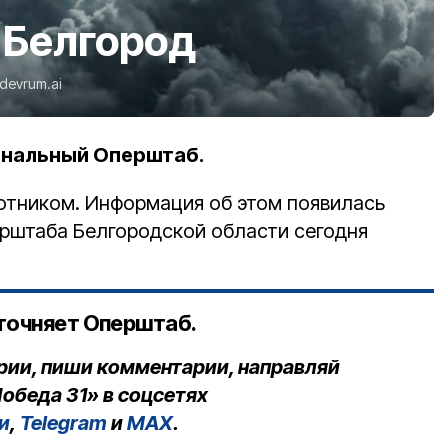
 Белгород
devrum.ai
ональный Оперштаб.
отником.
Информация об этом появилась
ерштаба Белгородской области сегодня
точняет Оперштаб.
рии, пиши комментарии, направляй
обеда 31» в соцсетях
и
,
Telegram
и
MAX
.