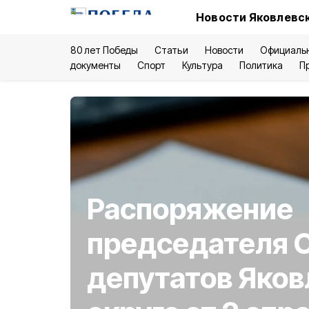
Новости Яковлевск
80 лет Победы
Статьи
Новости
Официаль
документы
Спорт
Культура
Политика
П
Распоряжение
председателя 
депутатов Яков