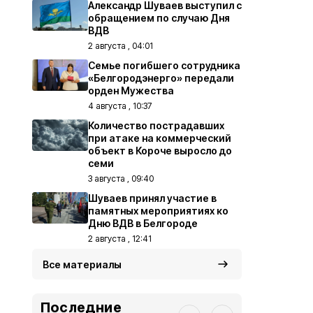
Александр Шуваев выступил с
обращением по случаю Дня
ВДВ
2 августа , 04:01
Семье погибшего сотрудника
«Белгородэнерго» передали
орден Мужества
4 августа , 10:37
Количество пострадавших
при атаке на коммерческий
объект в Короче выросло до
семи
3 августа , 09:40
Шуваев принял участие в
памятных мероприятиях ко
Дню ВДВ в Белгороде
2 августа , 12:41
Все материалы
Последние