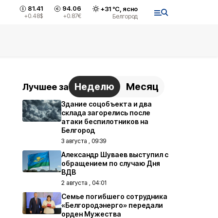
81.41
94.06
+
31
°С,
ясно
+0.48
$
+0.87
€
Белгород
Неделю
Месяц
Лучшее за
Здание соцобъекта и два
склада загорелись после
атаки беспилотников на
Белгород
3 августа , 09:39
Александр Шуваев выступил с
обращением по случаю Дня
ВДВ
2 августа , 04:01
Семье погибшего сотрудника
«Белгородэнерго» передали
орден Мужества