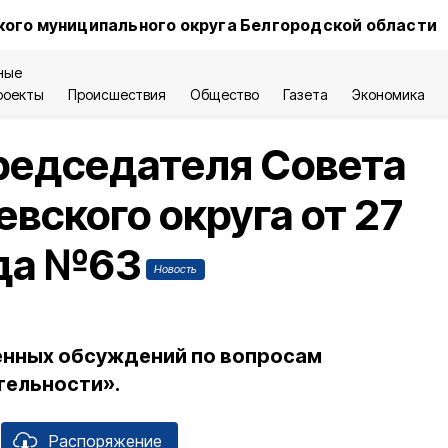
ого муниципального округа Белгородской области
ные
роекты
Происшествия
Общество
Газета
Экономика
редседателя Совета
вского округа от 27
ода №63
Новость
енных обсуждений по вопросам
тельности».
Распоряжение