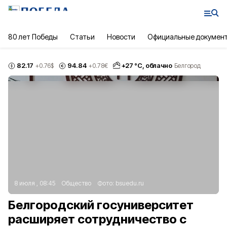
80 лет Победы
Статьи
Новости
Официальные докумен
82.17
94.84
+
27
°С,
облачно
+0.76
$
+0.78
€
Белгород
8 июля , 08:45
Общество
Фото:
bsuedu.ru
Белгородский госуниверситет
расширяет сотрудничество с