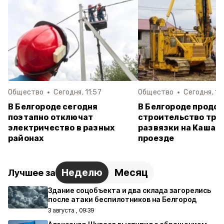
Общество
Сегодня, 11:57
Общество
Сегодня, 10
В Белгороде сегодня
В Белгороде продо
поэтапно отключат
строительство тра
электричество в разных
развязки на Кашар
районах
проезде
Неделю
Месяц
Лучшее за
Здание соцобъекта и два склада загорелись
после атаки беспилотников на Белгород
3 августа , 09:39