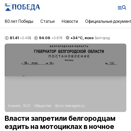
80 лет Победы
Статьи
Новости
Официальные докумен
81.41
94.06
+
34
°С,
ясно
+0.48
$
+0.87
€
Белгород
6 июля , 15:21
Общество
Фото:
belregion.ru
Власти запретили белгородцам
ездить на мотоциклах в ночное