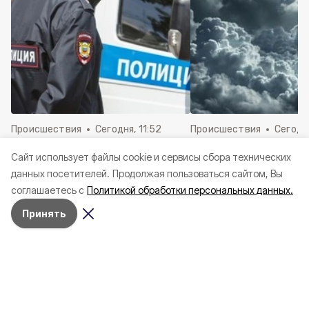
Происшествия
Сегодня, 11:52
Происшествия
Сегодня
Мошенники похитили у
ВСУ продолжают уд
Cайт использует файлы cookie и сервисы сбора технических
белгородцев 49,5 млн рублей
Белгородской обла
данных посетителей.
Продолжая пользоваться сайтом, Вы
под предлогом ввоза авто из-
ранены двое
соглашаетесь с
Политикой обработки персональных данных.
за рубежа
Принять