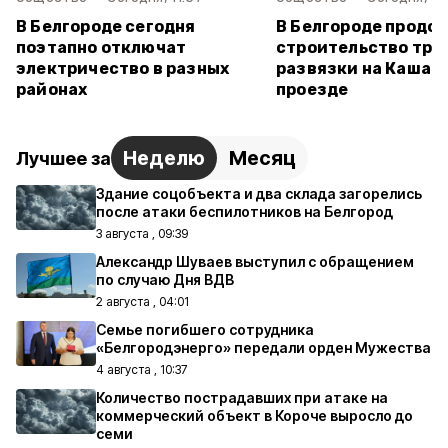
В Белгороде сегодня
В Белгороде продо
поэтапно отключат
строительство тра
электричество в разных
развязки на Кашар
районах
проезде
Неделю
Месяц
Лучшее за
Здание соцобъекта и два склада загорелись
после атаки беспилотников на Белгород
3 августа , 09:39
Александр Шуваев выступил с обращением
по случаю Дня ВДВ
2 августа , 04:01
Семье погибшего сотрудника
«Белгородэнерго» передали орден Мужества
4 августа , 10:37
Количество пострадавших при атаке на
коммерческий объект в Короче выросло до
семи