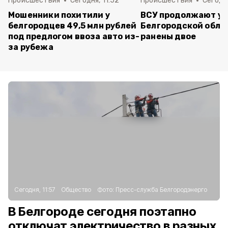
Происшествия
Сегодня, 11:52
Происшествия
Сегодня
Мошенники похитили у
ВСУ продолжают уд
белгородцев 49,5 млн рублей
Белгородской обла
под предлогом ввоза авто из-
ранены двое
за рубежа
Сегодня, 11:57
Общество
Фото:
Пресс-служба Белгородэнерго
В Белгороде сегодня поэтапно
отключат электричество в разных