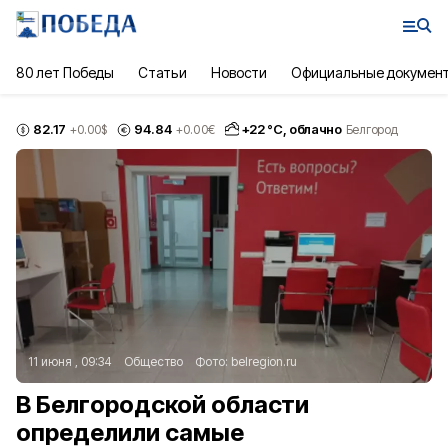
80 лет Победы
Статьи
Новости
Официальные докумен
82.17
94.84
+
22
°С,
облачно
+0.00
$
+0.00
€
Белгород
11 июня , 09:34
Общество
Фото:
belregion.ru
В Белгородской области
определили самые