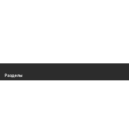
Разделы
80 лет Победы
Новости
Статьи
Официальные документы
Спорт
Культура