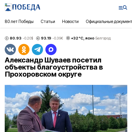
80 лет Победы
Статьи
Новости
Официальные докумен
80.93
93.19
+
32
°С,
ясно
-0.20
$
-0.39
€
Белгород
Александр Шуваев посетил
объекты благоустройства в
Прохоровском округе