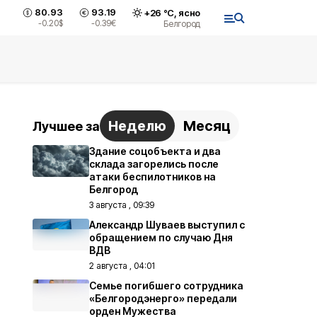
80.93
93.19
+
26
°С,
ясно
-0.20
$
-0.39
€
Белгород
Неделю
Месяц
Лучшее за
Здание соцобъекта и два
склада загорелись после
атаки беспилотников на
Белгород
3 августа , 09:39
Александр Шуваев выступил с
обращением по случаю Дня
ВДВ
2 августа , 04:01
Семье погибшего сотрудника
«Белгородэнерго» передали
орден Мужества