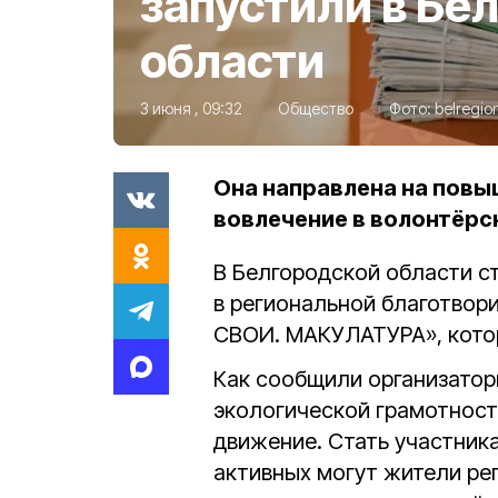
запустили в Бе
области
3 июня , 09:32
Общество
Фото:
belregio
Она направлена на повы
вовлечение в волонтёрс
В Белгородской области ст
в региональной благотвор
СВОИ. МАКУЛАТУРА», котор
Как сообщили организатор
экологической грамотност
движение. Стать участника
активных могут жители реги