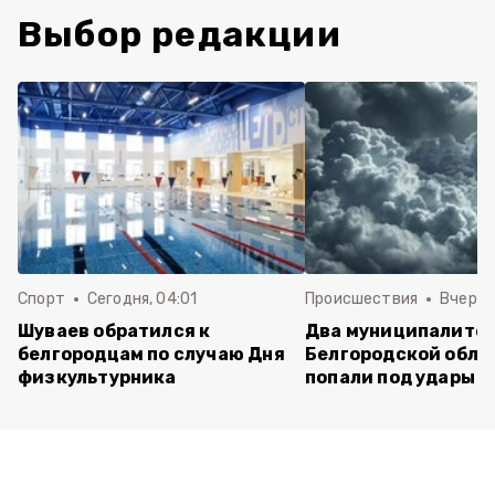
Выбор редакции
Спорт
Сегодня, 04:01
Происшествия
Вчера,
Шуваев обратился к
Два муниципалите
белгородцам по случаю Дня
Белгородской обла
физкультурника
попали под удары В