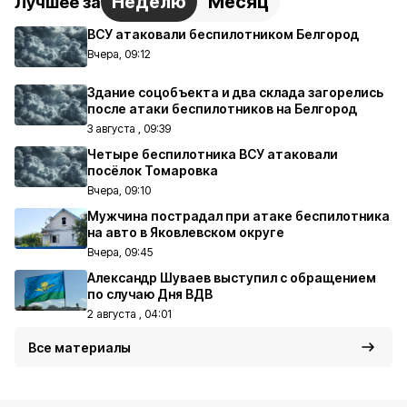
Неделю
Месяц
Лучшее за
ВСУ атаковали беспилотником Белгород
Вчера, 09:12
Здание соцобъекта и два склада загорелись
после атаки беспилотников на Белгород
3 августа , 09:39
Четыре беспилотника ВСУ атаковали
посёлок Томаровка
Вчера, 09:10
Мужчина пострадал при атаке беспилотника
на авто в Яковлевском округе
Вчера, 09:45
Александр Шуваев выступил с обращением
по случаю Дня ВДВ
2 августа , 04:01
Все материалы