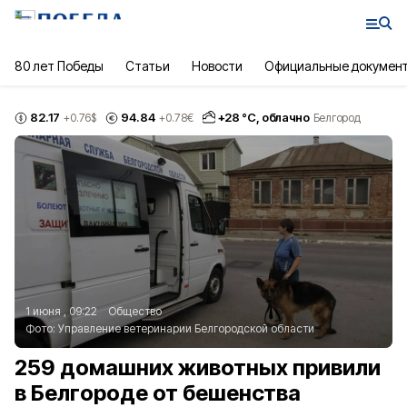
80 лет Победы
Статьи
Новости
Официальные докумен
82.17
94.84
+
28
°С,
облачно
+0.76
$
+0.78
€
Белгород
1 июня , 09:22
Общество
Фото:
Управление ветеринарии Белгородской области
259 домашних животных привили
в Белгороде от бешенства