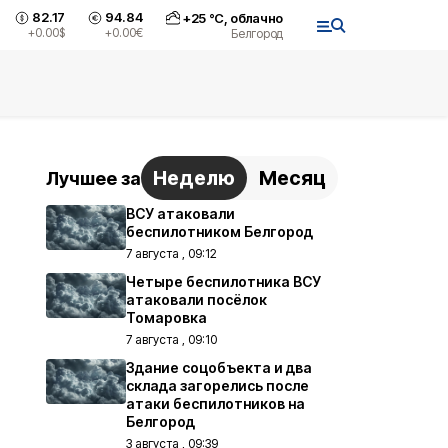
82.17
94.84
+
25
°С,
облачно
+0.00
$
+0.00
€
Белгород
Неделю
Месяц
Лучшее за
ВСУ атаковали
беспилотником Белгород
7 августа , 09:12
Четыре беспилотника ВСУ
атаковали посёлок
Томаровка
7 августа , 09:10
Здание соцобъекта и два
склада загорелись после
атаки беспилотников на
Белгород
3 августа , 09:39