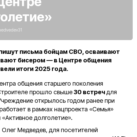
центре
голетие»
medvedev31
пишут письма бойцам СВО, осваивают
ивают бисером — в Центре общения
вели итоги 2025 года.
Центра общения старшего поколения
 Строителе прошло свыше
30 встреч
для
Учреждение открылось годом ранее при
работает в рамках нацпроекта «Семья»
 «Активное долголетие».
а Олег Медведев, для посетителей