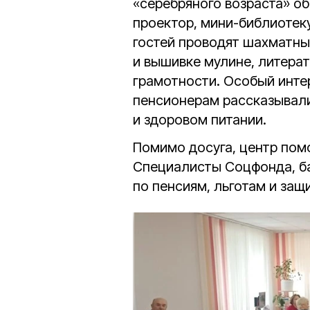
«серебряного возраста» об
проектор, мини-библиотек
гостей проводят шахматны
и вышивке мулине, литера
грамотности. Особый интер
пенсионерам рассказывал
и здоровом питании.
Помимо досуга, центр пом
Специалисты Соцфонда, ба
по пенсиям, льготам и защ