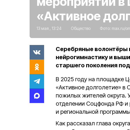
мероприятий в 
«Активное дол
13 мая , 13:24
Общество
Фото:
max.ru/o
Серебряные волонтёры 
нейрогимнастику и выш
старшего поколения под
В 2025 году на площадке 
«Активное долголетие» в
пожилых жителей округа. 
отделении Соцфонда РФ и 
и региональной программы
Как рассказал глава округ