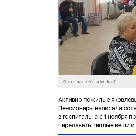
Фото: max.ru/omedvedev31
Активно пожилые яковлев
Пенсионеры написали сотн
в госпиталь, а с 1 ноября
передавать тёплые вещи и