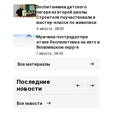
Воспитанники детского
лагеря из второй школы
Строителя поучаствовали в
мастер-классе по живописи
4 августа , 08:00
Мужчина пострадал при
атаке беспилотника на авто в
Яковлевском округе
7 августа , 09:45
Все материалы
Последние
новости
Все новости