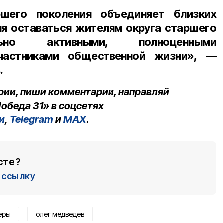
шего поколения объединяет близких
яя оставаться жителям округа старшего
льно активными, полноценными
частниками общественной жизни», —
.
рии, пиши комментарии, направляй
обеда 31» в соцсетях
и
,
Telegram
и
MAX
.
сте?
ссылку
еры
олег медведев