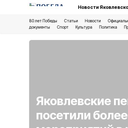
Новости Яковлевско
80 лет Победы
Статьи
Новости
Официаль
документы
Спорт
Культура
Политика
П
Яковлевские п
посетили более