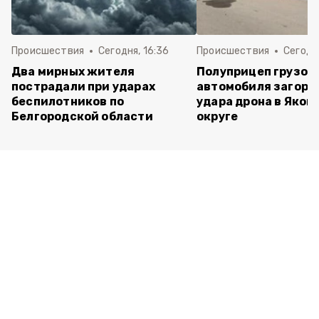
Происшествия
Сегодня, 16:36
Происшествия
Сегодня
Два мирных жителя
Полуприцеп грузов
пострадали при ударах
автомобиля загоре
беспилотников по
удара дрона в Яков
Белгородской области
округе