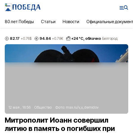
80 лет Победы
Статьи
Новости
Официальные докумен
82.17
94.84
+
24
°С,
облачно
+0.76
$
+0.78
€
Белгород
12 мая , 16:56
Общество
Фото:
max.ru/v_v_demidov
Митрополит Иоанн совершил
литию в память о погибших при