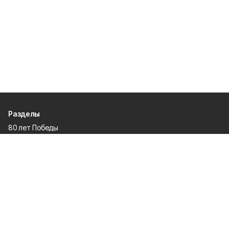
Разделы
80 лет Победы
Новости
Статьи
Официальные документы
Спорт
Культура
Политика
Проекты