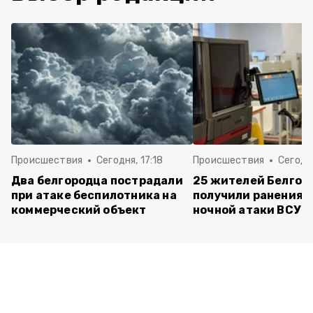
Происшествия
Сегодня, 17:18
Происшествия
Сегодня
Два белгородца пострадали
25 жителей Белгор
при атаке беспилотника на
получили ранения 
коммерческий объект
ночной атаки ВСУ