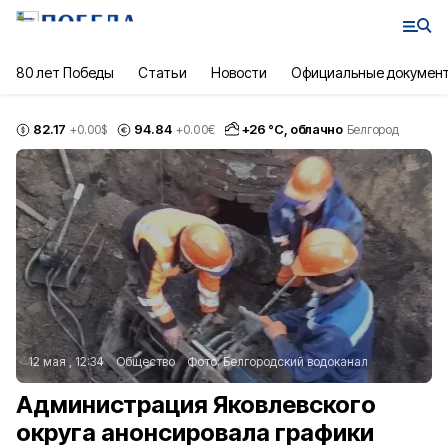
80 лет Победы
Статьи
Новости
Официальные докумен
82.17
94.84
+
26
°С,
облачно
+0.00
$
+0.00
€
Белгород
12 мая , 12:34
Общество
Фото:
Белгородский водоканал
Администрация Яковлевского
округа анонсировала графики