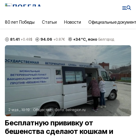
80 лет Победы
Статьи
Новости
Официальные докумен
81.41
94.06
+
34
°С,
ясно
+0.48
$
+0.87
€
Белгород
2 мая , 10:19
Общество
Фото:
belregion.ru
Бесплатную прививку от
бешенства сделают кошкам и