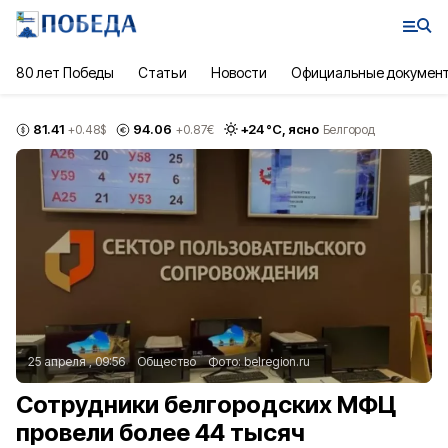
80 лет Победы
Статьи
Новости
Официальные докумен
81.41
94.06
+
24
°С,
ясно
+0.48
$
+0.87
€
Белгород
25 апреля , 09:56
Общество
Фото:
belregion.ru
Сотрудники белгородских МФЦ
провели более 44 тысяч