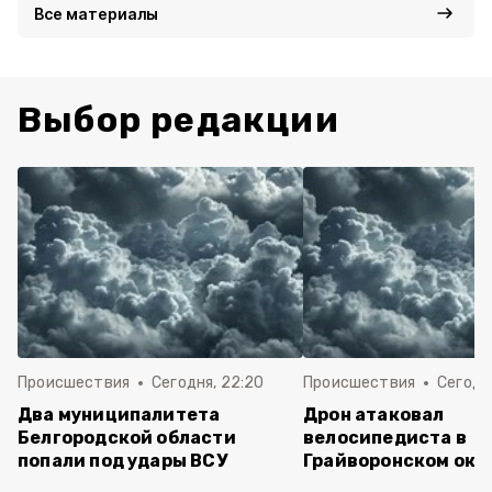
Все материалы
Выбор редакции
Происшествия
Сегодня, 22:20
Происшествия
Сегодня
Два муниципалитета
Дрон атаковал
Белгородской области
велосипедиста в
попали под удары ВСУ
Грайворонском окр