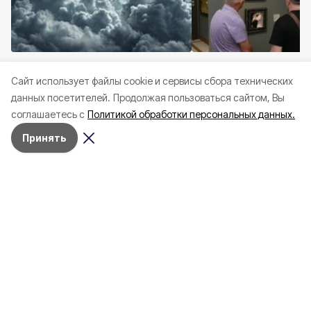
Происшествия
Сегодня, 19:37
Культура
Сегодня, 19:
Cайт использует файлы cookie и сервисы сбора технических
Дрон атаковал
В Белгороде открыл
данных посетителей.
Продолжая пользоваться сайтом, Вы
велосипедиста в
выставки к 150-ле
соглашаетесь с
Политикой обработки персональных данных.
Грайворонском округе
Академии Штиглиц
Принять