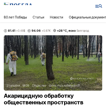
80 лет Победы
Статьи
Новости
Официальные докумен
81.41
94.06
+
28
°С,
ясно
+0.48
$
+0.87
€
Белгород
21 апреля , 18:09
Общество
Фото:
max.ru/beladm31
Акарицидную обработку
общественных пространств