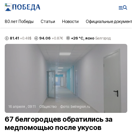
80 лет Победы
Статьи
Новости
Официальные докумен
81.41
94.06
+
26
°С,
ясно
+0.48
$
+0.87
€
Белгород
16 апреля , 09:11
Общество
Фото:
belregion.ru
67 белгородцев обратились за
медпомощью после укусов