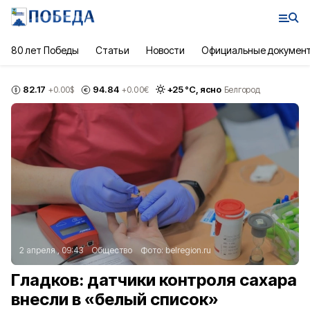
80 лет Победы
Статьи
Новости
Официальные докумен
82.17
94.84
+
25
°С,
ясно
+0.00
$
+0.00
€
Белгород
2 апреля , 09:43
Общество
Фото:
belregion.ru
Гладков: датчики контроля сахара
внесли в «белый список»