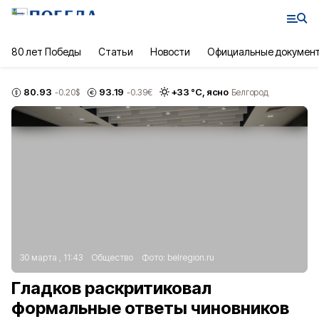
80 лет Победы
Статьи
Новости
Официальные докумен
80.93
93.19
+
33
°С,
ясно
-0.20
$
-0.39
€
Белгород
30 марта , 11:43
Общество
Фото:
belregion.ru
Гладков раскритиковал
формальные ответы чиновников