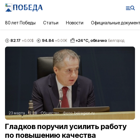
80 лет Победы
Статьи
Новости
Официальные докумен
82.17
94.84
+
24
°С,
облачно
+0.00
$
+0.00
€
Белгород
23 марта , 12:26
Общество
Фото:
belregion.ru
Гладков поручил усилить работу
по повышению качества