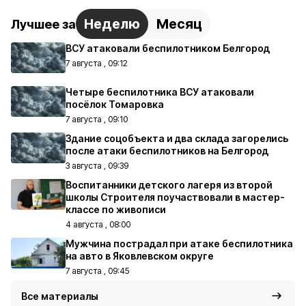
Неделю
Месяц
Лучшее за
ВСУ атаковали беспилотником Белгород
7 августа , 09:12
Четыре беспилотника ВСУ атаковали
посёлок Томаровка
7 августа , 09:10
Здание соцобъекта и два склада загорелись
после атаки беспилотников на Белгород
3 августа , 09:39
Воспитанники детского лагеря из второй
школы Строителя поучаствовали в мастер-
классе по живописи
4 августа , 08:00
Мужчина пострадал при атаке беспилотника
на авто в Яковлевском округе
7 августа , 09:45
Все материалы