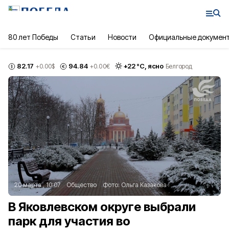
80 лет Победы
Статьи
Новости
Официальные докумен
82.17
94.84
+
22
°С,
ясно
+0.00
$
+0.00
€
Белгород
20 марта , 10:07
Общество
Фото:
Ольга Казакова
В Яковлевском округе выбрали
парк для участия во