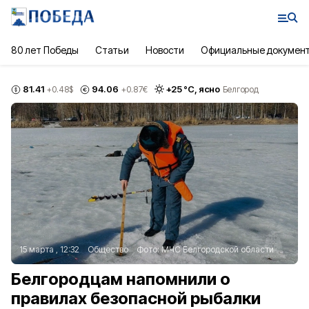
80 лет Победы
Статьи
Новости
Официальные докумен
81.41
94.06
+
25
°С,
ясно
+0.48
$
+0.87
€
Белгород
15 марта , 12:32
Общество
Фото:
МЧС Белгородской области
Белгородцам напомнили о
правилах безопасной рыбалки