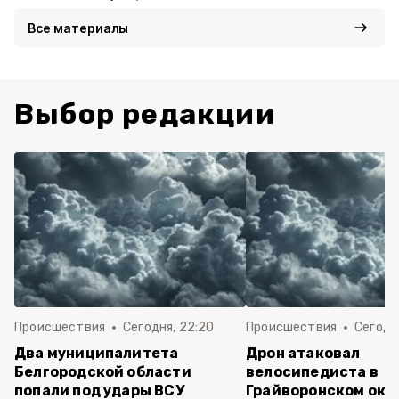
Все материалы
Выбор редакции
Происшествия
Сегодня, 22:20
Происшествия
Сегодня
Два муниципалитета
Дрон атаковал
Белгородской области
велосипедиста в
попали под удары ВСУ
Грайворонском окр