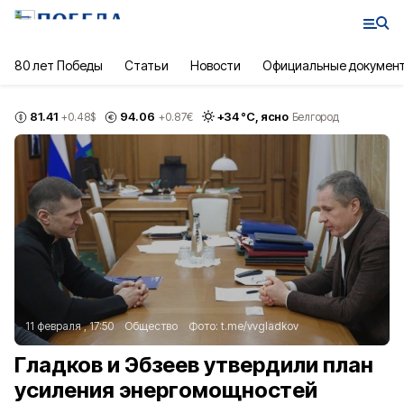
80 лет Победы
Статьи
Новости
Официальные докумен
81.41
94.06
+
34
°С,
ясно
+0.48
$
+0.87
€
Белгород
11 февраля , 17:50
Общество
Фото:
t.me/vvgladkov
Гладков и Эбзеев утвердили план
усиления энергомощностей