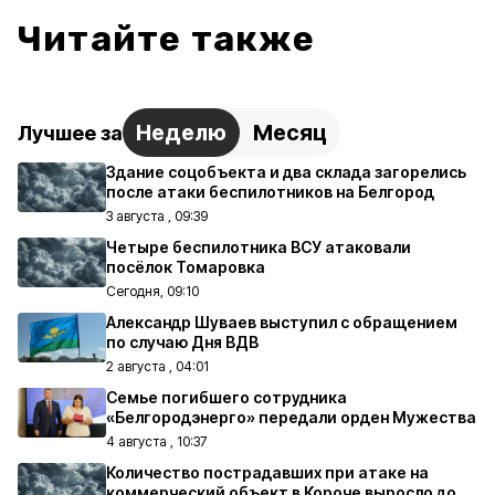
Читайте также
Неделю
Месяц
Лучшее за
Здание соцобъекта и два склада загорелись
после атаки беспилотников на Белгород
3 августа , 09:39
Четыре беспилотника ВСУ атаковали
посёлок Томаровка
Сегодня, 09:10
Александр Шуваев выступил с обращением
по случаю Дня ВДВ
2 августа , 04:01
Семье погибшего сотрудника
«Белгородэнерго» передали орден Мужества
4 августа , 10:37
Количество пострадавших при атаке на
коммерческий объект в Короче выросло до