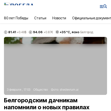
80 лет Победы
Статьи
Новости
Официальные докумен
81.41
94.06
+
35
°С,
ясно
+0.48
$
+0.87
€
Белгород
3 февраля , 17:03
Общество
Фото:
shedevrum.ai
Белгородским дачникам
напомнили о новых правилах