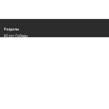
Разделы
80 лет Победы
Новости
Статьи
Официальные документы
Спорт
Культура
Политика
Проекты
Происшествия
Газета
Общество
Экономика