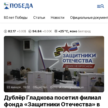
80 лет Победы
Статьи
Новости
Официальные докумен
82.17
94.84
+
25
°С,
ясно
+0.00
$
+0.00
€
Белгород
22 января , 19:02
Общество
Фото:
vk.com/gladkov_vv
Дублёр Гладкова посетил филиал
фонда «Защитники Отечества» в