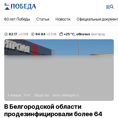
80 лет Победы
Статьи
Новости
Официальные докумен
82.17
94.84
+
25
°С,
облачно
+0.00
$
+0.00
€
Белгород
4 января , 11:47
Общество
Фото:
belregion.ru
В Белгородской области
продезинфицировали более 64