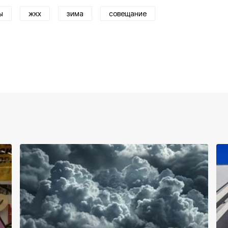
ы
жкх
зима
совещание