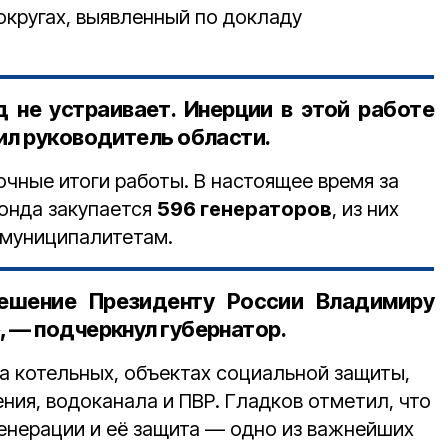
округах, выявленный по докладу
д не устраивает. Инерции в этой работе
ил руководитель области.
чные итоги работы. В настоящее время за
фонда закупается
596 генераторов
, из них
муниципалитетам.
ешение Президенту России Владимиру
 — подчеркнул губернатор.
на котельных, объектах социальной защиты,
ния, водоканала и ПВР. Гладков отметил, что
енерации и её защита — одно из важнейших