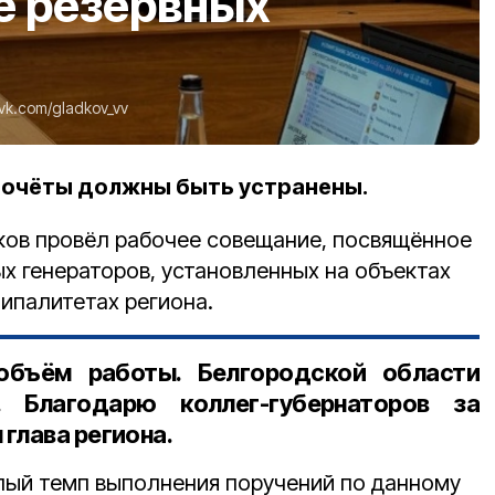
е резервных
vk.com/gladkov_vv
дочёты должны быть устранены.
ков провёл рабочее совещание, посвящённое
х генераторов, установленных на объектах
ипалитетах региона.
объём работы. Белгородской области
. Благодарю коллег-губернаторов за
глава региона.
лый темп выполнения поручений по данному