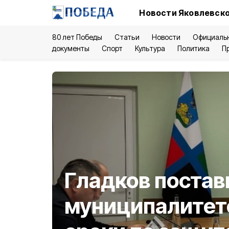
Новости Яковлевско
80 лет Победы
Статьи
Новости
Официаль
документы
Спорт
Культура
Политика
П
Гладков постав
муниципалитет