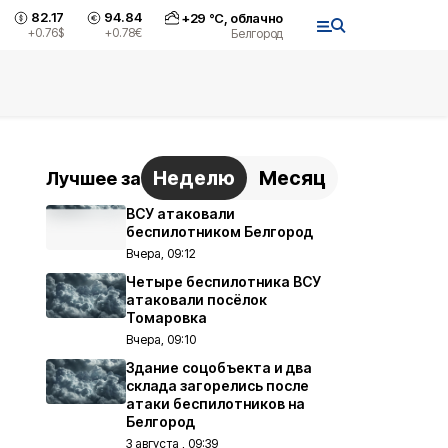
82.17
94.84
+
29
°С,
облачно
+0.76
$
+0.78
€
Белгород
Неделю
Месяц
Лучшее за
ВСУ атаковали
беспилотником Белгород
Вчера, 09:12
Четыре беспилотника ВСУ
атаковали посёлок
Томаровка
Вчера, 09:10
Здание соцобъекта и два
склада загорелись после
атаки беспилотников на
Белгород
3 августа , 09:39