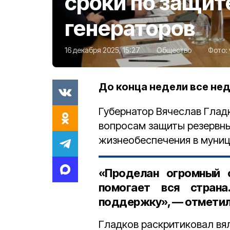
сроки по защит
генераторов
16 декабря 2025, 15:27
Общество
Фото:
До конца недели все не
Губернатор Вячеслав Глад
вопросам защиты резервны
жизнеобеспечения в муниц
«Проделан огромный 
помогает вся страна
поддержку», — отметил 
Гладков раскритиковал вя