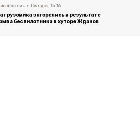
оисшествия
Сегодня, 15:16
а грузовика загорелись в результате
рыва беспилотника в хуторе Жданов