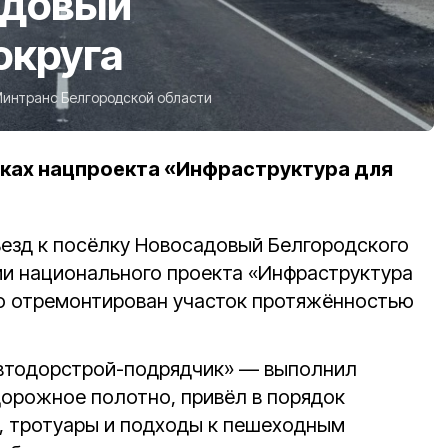
адовый
округа
интранс Белгородской области
ках нацпроекта «Инфраструктура для
езд к посёлку Новосадовый Белгородского
ии национального проекта «Инфраструктура
о отремонтирован участок протяжённостью
втодорстрой-подрядчик» — выполнил
дорожное полотно, привёл в порядок
, тротуары и подходы к пешеходным