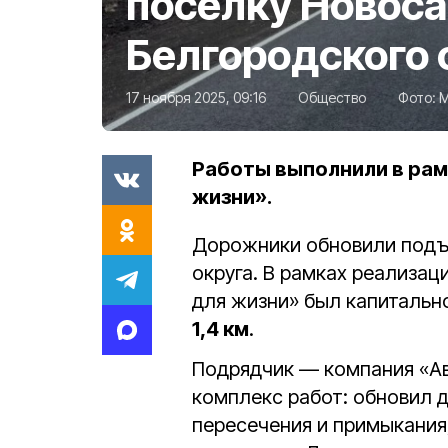
посёлку Новос
Белгородского 
17 ноября 2025, 09:16
Общество
Фото:
М
Работы выполнили в рам
жизни».
Дорожники обновили подъ
округа.
В рамках реализац
для жизни» был капитальн
1,4 км
.
Подрядчик — компания «А
комплекс работ: обновил 
пересечения и примыкания