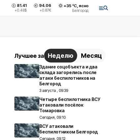
81.41
94.06
+
35
°С,
ясно
+0.48
$
+0.87
€
Белгород
Неделю
Месяц
Лучшее за
Здание соцобъекта и два
склада загорелись после
атаки беспилотников на
Белгород
3 августа , 09:39
Четыре беспилотника ВСУ
атаковали посёлок
Томаровка
Сегодня, 09:10
ВСУ атаковали
беспилотником Белгород
Сегодня, 09:12