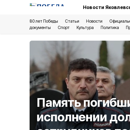
Новости Яковлевск
80 лет Победы
Статьи
Новости
Официаль
документы
Спорт
Культура
Политика
П
Память погибш
исполнении дол