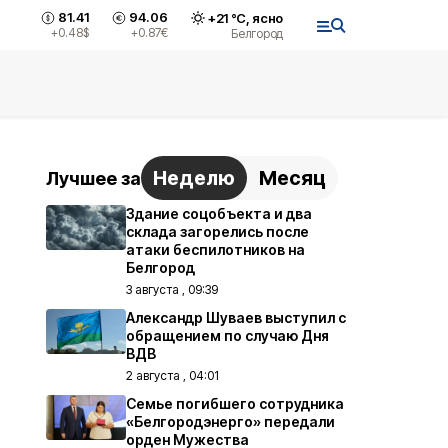
81.41
94.06
+
21
°С,
ясно
+0.48
$
+0.87
€
Белгород
Неделю
Месяц
Лучшее за
Здание соцобъекта и два
склада загорелись после
атаки беспилотников на
Белгород
3 августа , 09:39
Александр Шуваев выступил с
обращением по случаю Дня
ВДВ
2 августа , 04:01
Семье погибшего сотрудника
«Белгородэнерго» передали
орден Мужества