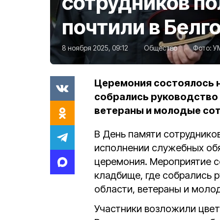
сотрудников п
почтили в Белг
8 ноября 2025, 09:12
Общество
Фото:
У
Церемония состоялось н
собрались руководство 
ветераны и молодые сот
В День памяти сотрудников
исполнении служебных обя
церемония. Мероприятие с
кладбище, где собрались 
области, ветераны и моло
Участники возложили цвет