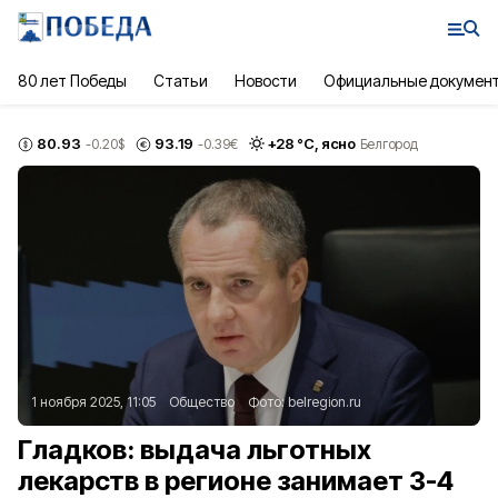
80 лет Победы
Статьи
Новости
Официальные докумен
80.93
93.19
+
28
°С,
ясно
-0.20
$
-0.39
€
Белгород
1 ноября 2025, 11:05
Общество
Фото:
belregion.ru
Гладков: выдача льготных
лекарств в регионе занимает 3-4