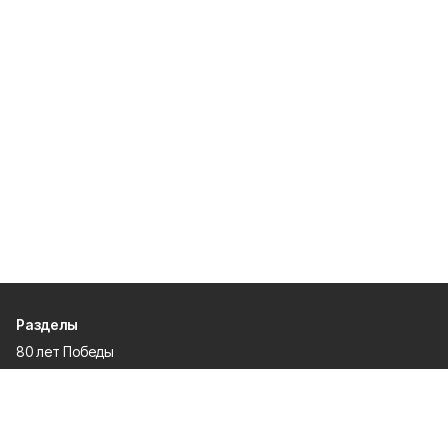
Разделы
80 лет Победы
Новости
Статьи
Официальные документы