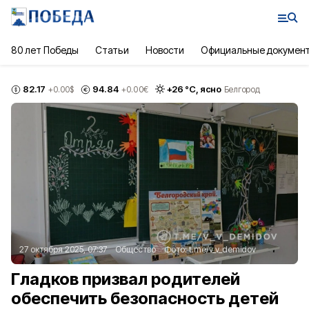
80 лет Победы
Статьи
Новости
Официальные докумен
82.17
94.84
+
26
°С,
ясно
+0.00
$
+0.00
€
Белгород
27 октября 2025, 07:37
Общество
Фото:
t.me/v_v_demidov
Гладков призвал родителей
обеспечить безопасность детей