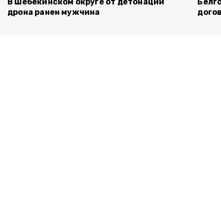
В Шебекинском округе от детонации
Белг
дрона ранен мужчина
дого