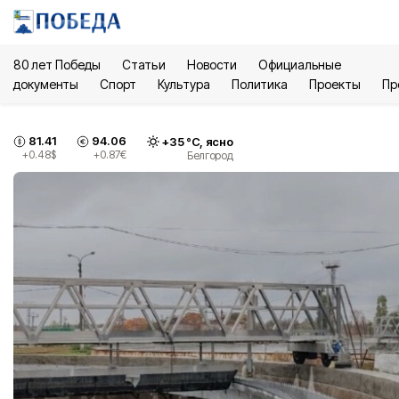
80 лет Победы
Статьи
Новости
Официальные
документы
Спорт
Культура
Политика
Проекты
Пр
81.41
94.06
+
35
°С,
ясно
+0.48
$
+0.87
€
Белгород