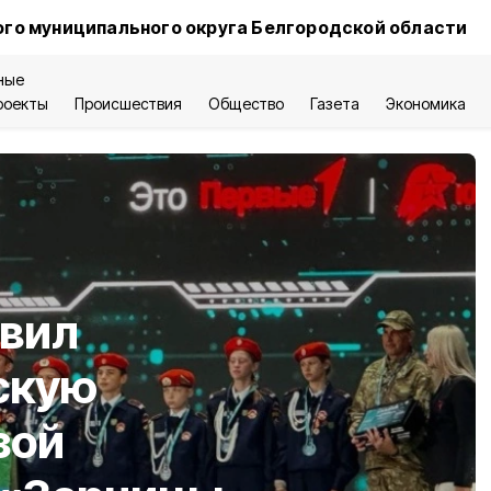
го муниципального округа Белгородской области
ные
роекты
Происшествия
Общество
Газета
Экономика
авил
скую
зой