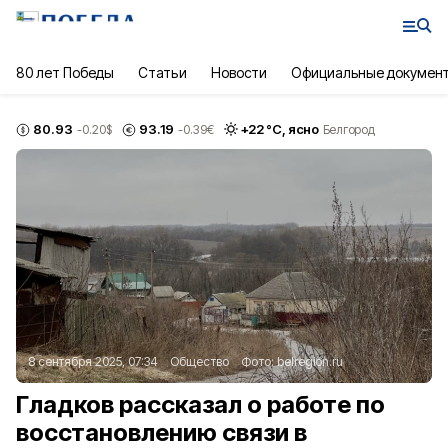
80 лет Победы
Статьи
Новости
Официальные докумен
80.93
93.19
+
22
°С,
ясно
-0.20
$
-0.39
€
Белгород
8 сентября 2025, 07:34
Общество
Фото:
belregion.ru
Гладков рассказал о работе по
восстановлению связи в