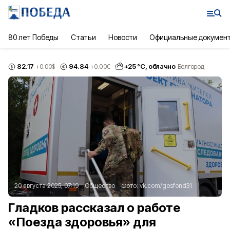
80 лет Победы
Статьи
Новости
Официальные докумен
82.17
94.84
+
25
°С,
облачно
+0.00
$
+0.00
€
Белгород
20 августа 2025, 07:19
Общество
Фото:
vk.com/gosfond31
Гладков рассказал о работе
«Поезда здоровья» для