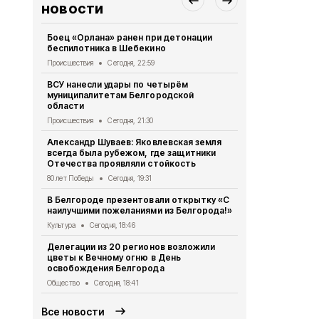
новости
Боец «Орлана» ранен при детонации
Студент из
беспилотника в Шебекино
доисториче
Происшествия
Сегодня, 22:59
Общество
Се
ВСУ нанесли удары по четырём
В Белгород
муниципалитетам Белгородской
«Герои Рос
области
Белгородск
Происшествия
Сегодня, 21:30
Общество
Се
Александр Шуваев: Яковлевская земля
Выставка о
всегда была рубежом, где защитники
Белгородск
Отечества проявляли стойкость
Культура
Сег
80 лет Победы
Сегодня, 19:31
Шуваев дол
В Белгороде презентовали открытку «С
обстановке
наилучшими пожеланиями из Белгорода!»
Общество
Се
Культура
Сегодня, 18:46
Три мирных
Делегации из 20 регионов возложили
при ударах 
цветы к Вечному огню в День
Шебекинско
освобождения Белгорода
Происшествия
Общество
Сегодня, 18:41
Все новости