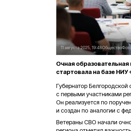
11 августа 2025, 19:48
Общество
Фот
Очная образовательная
стартовала на базе НИУ 
Губернатор Белгородской 
с первыми участниками ре
Он реализуется по поруче
и создан по аналогии с фе
Ветераны СВО начали очно
региона отметил важность 