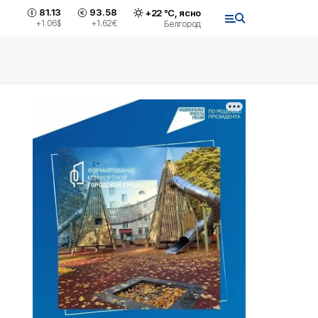
81.13
93.58
+
22
°С,
ясно
+1.06
$
+1.62
€
Белгород