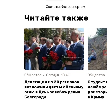
Сюжеты:
Фоторепортаж
Читайте также
Общество
Сегодня, 18:41
Общество
Делегации из 20 регионов
Студент 
возложили цветы к Вечному
нашёл ре
огню в День освобождения
доистор
Белгорода
в Крыму