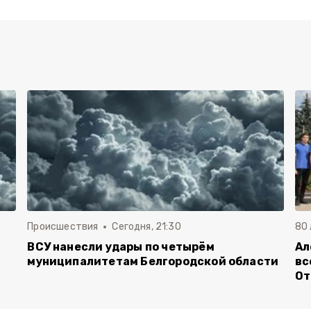
Происшествия
Сегодня, 21:30
80
ВСУ нанесли удары по четырём
Ал
муниципалитетам Белгородской области
вс
От