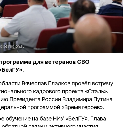
о:
belregion.ru
 программа для ветеранов СВО
«БелГУ».
области Вячеслав Гладков провёл встречу
гионального кадрового проекта «Сталь».
нию Президента России Владимира Путина
деральной программой «Время героев».
е обучение на базе НИУ «БелГУ». Глава
обратной связи и активного участия