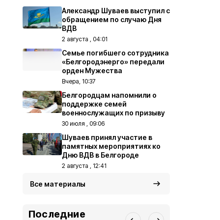
Александр Шуваев выступил с
обращением по случаю Дня
ВДВ
2 августа , 04:01
Семье погибшего сотрудника
«Белгородэнерго» передали
орден Мужества
Вчера, 10:37
Белгородцам напомнили о
поддержке семей
военнослужащих по призыву
30 июля , 09:06
Шуваев принял участие в
памятных мероприятиях ко
Дню ВДВ в Белгороде
2 августа , 12:41
Все материалы
Последние